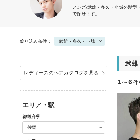
メンズ/武雄・多久・小城の髪型
で探せます。
絞り込み条件：
武雄・多久・小城
武雄
レディースのヘアカタログを見る
1
6
〜
件
エリア・駅
都道府県
佐賀