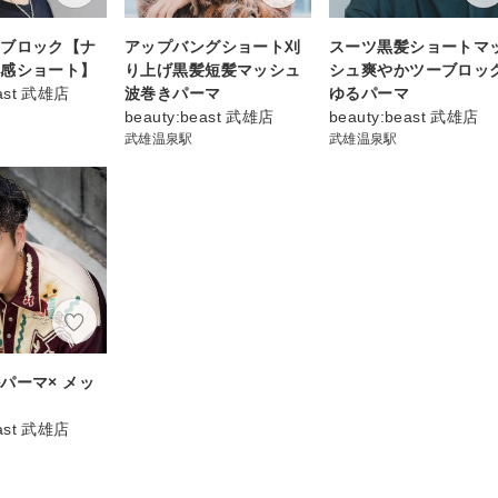
ーブロック【ナ
アップバングショート刈
スーツ黒髪ショートマ
束感ショート】
り上げ黒髪短髪マッシュ
シュ爽やかツーブロッ
east 武雄店
波巻きパーマ
ゆるパーマ
beauty:beast 武雄店
beauty:beast 武雄店
武雄温泉駅
武雄温泉駅
パーマ× メッ
ー
east 武雄店