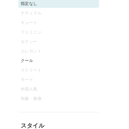
指定なし
ナチュラル
キュート
フェミニン
セクシー
エレガント
クール
ストリート
モード
外国人風
和服・着物
スタイル