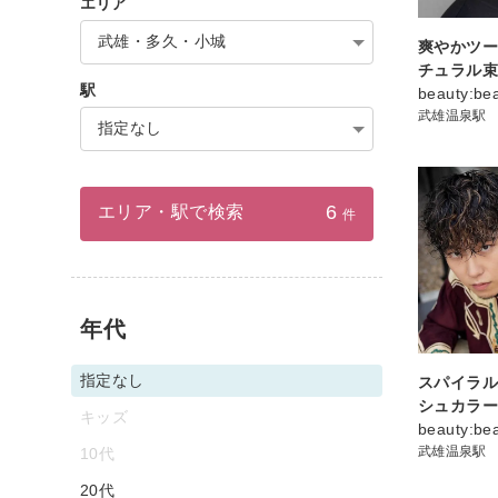
エリア
武雄・多久・小城
爽やかツ
チュラル
駅
beauty:b
武雄温泉駅
指定なし
6
エリア・駅で検索
件
年代
指定なし
スパイラル
シュカラ
キッズ
beauty:b
武雄温泉駅
10代
20代