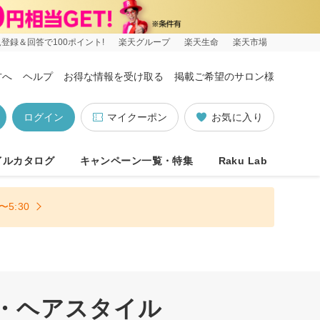
登録＆回答で100ポイント!
楽天グループ
楽天生命
楽天市場
方へ
ヘルプ
お得な情報を受け取る
掲載ご希望のサロン様
ログイン
マイクーポン
お気に入り
イルカタログ
キャンペーン一覧・特集
Raku Lab
5:30
型・ヘアスタイル