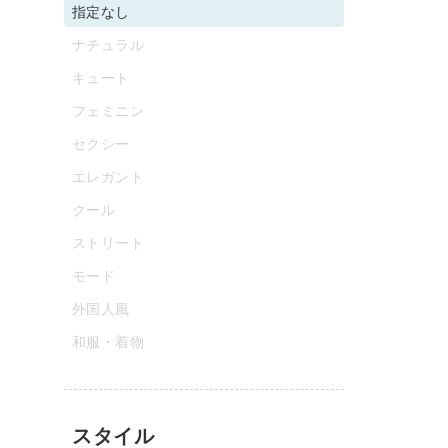
指定なし
ナチュラル
キュート
フェミニン
セクシー
エレガント
クール
ストリート
モード
外国人風
和服・着物
スタイル