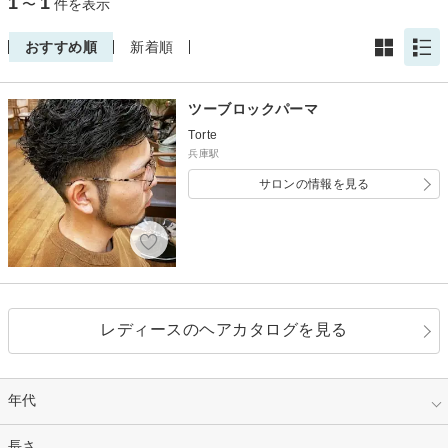
1
1
〜
件を表示
おすすめ順
新着順
ツーブロックパーマ
Torte
兵庫駅
サロンの情報を見る
レディースのヘアカタログを見る
年代
指定なし
長さ
キッズ