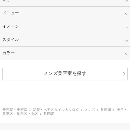
10代
20代
指定なし
メニュー
ベリーショート
30代
40代
ショート
ミディアム
指定なし
イメージ
カット
50代～
セミロング
ロング
カラー
パーマ
指定なし
スタイル
ナチュラル
縮毛矯正
エクステ
キュート
フェミニン
指定なし
カラー
ストレート
ストレートパーマ
ヘアアレンジ
セクシー
エレガント
カール
グラデーション
指定なし
黒髪
メンズ美容室を探す
クール
ストリート
レイヤー
シャギー
ブラウン・ベージュ
イエロー・オレンジ
モード
外国人風
ボブ
マッシュ
レッド・ピンク
アッシュ・ブラウン
和服・着物
編み込み
サイドアップ
グラデーションカラー
美容院・美容室
髪型・ヘアスタイルカタログ
メンズ
兵庫県
神戸・
兵庫区・長田区・北区
兵庫駅
ポニーテール
アップ
ツーブロック
モヒカン