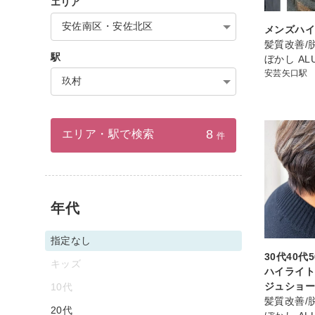
エリア
安佐南区・安佐北区
メンズハ
髪質改善/
駅
ぼかし ALUF
安芸矢口駅
玖村
8
エリア・駅で検索
件
年代
指定なし
30代40代
キッズ
ハイライ
ジュショ
10代
髪質改善/
20代