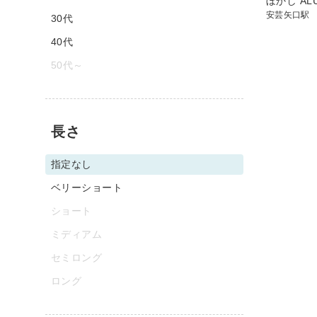
ぼかし ALUF
安芸矢口駅
30代
40代
50代～
長さ
指定なし
ベリーショート
ショート
ミディアム
セミロング
ロング