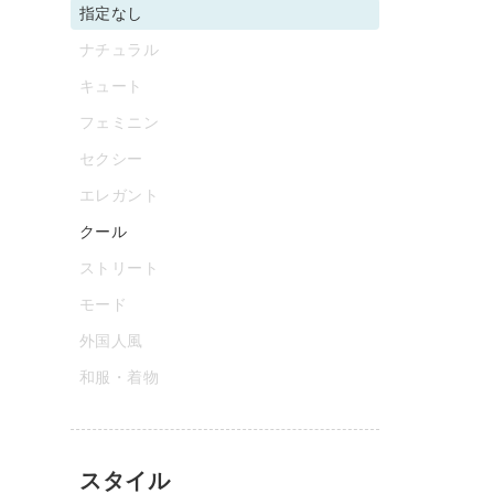
指定なし
ナチュラル
キュート
フェミニン
セクシー
エレガント
クール
ストリート
モード
外国人風
和服・着物
スタイル