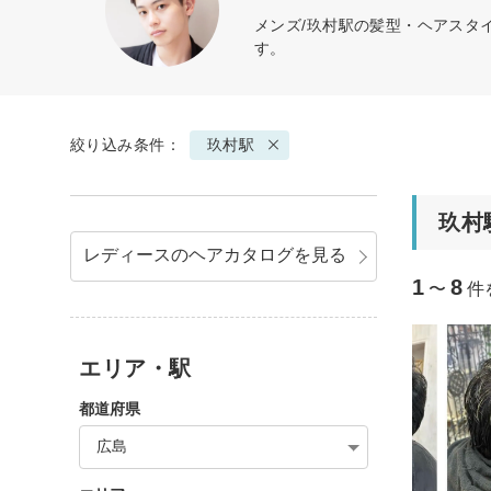
メンズ/玖村駅の髪型・ヘアスタ
す。
絞り込み条件：
玖村駅
玖村
レディースのヘアカタログを見る
1
8
〜
件
エリア・駅
都道府県
広島