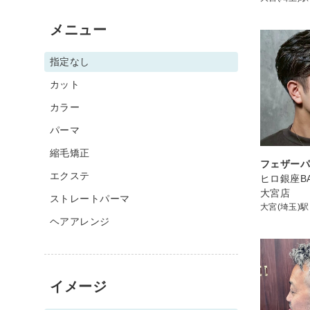
メニュー
指定なし
カット
カラー
パーマ
縮毛矯正
フェザー
エクステ
ヒロ銀座BA
大宮店
ストレートパーマ
大宮(埼玉)駅
ヘアアレンジ
イメージ