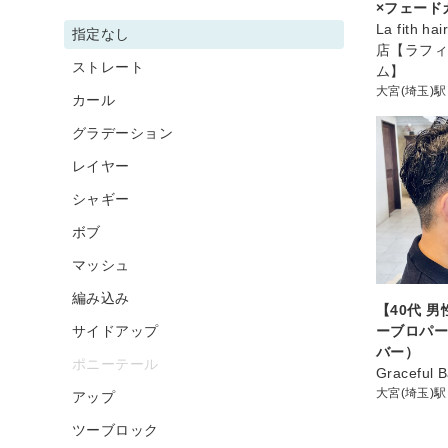
×フェード
La fith h
指定なし
店【ラフィ
ストレート
ム】
大宮(埼玉)駅
カール
グラデーション
レイヤー
シャギー
ボブ
マッシュ
編み込み
【40代 
サイドアップ
ーブロパー
バー）
ポニーテール
Graceful 
大宮(埼玉)駅
アップ
ツーブロック