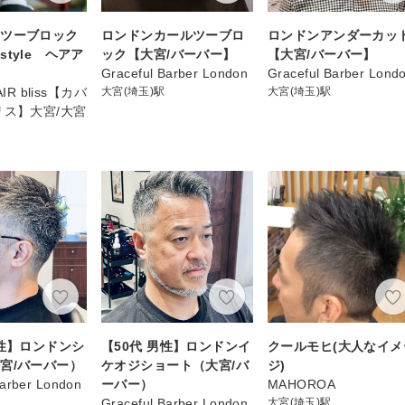
＆ツーブロック
ロンドンカールツーブロ
ロンドンアンダーカッ
tyle ヘアア
ック【大宮/バーバー】
【大宮/バーバー】
Graceful Barber London
Graceful Barber Lond
IR bliss【カバ
大宮(埼玉)駅
大宮(埼玉)駅
リス】大宮/大宮
男性】ロンドンシ
【50代 男性】ロンドンイ
クールモヒ(大人なイメ
宮/バーバー）
ケオジショート（大宮/バ
ジ)
Barber London
ーバー）
MAHOROA
Graceful Barber London
大宮(埼玉)駅