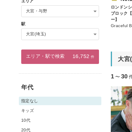
エリア
ロンドン
大宮・与野
ブロック【
ー】
駅
Graceful 
大宮(埼玉)
16,752
エリア・駅で検索
件
大宮
1
30
〜
年代
指定なし
キッズ
10代
20代