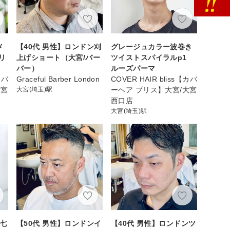
メ
【40代 男性】ロンドン刈
グレージュカラー波巻き
リ
上げショート（大宮/バー
ツイストスパイラルp1
バー）
ルーズパーマ
カバ
Graceful Barber London
COVER HAIR bliss【カバ
大宮
大宮(埼玉)駅
ーヘア ブリス】大宮/大宮
西口店
大宮(埼玉)駅
ン七
【50代 男性】ロンドンイ
【40代 男性】ロンドンツ