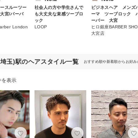
シースルーツー
社会人の方や学生さんで
ビジネスヘア メンズ
大宮/バーバ
も大丈夫な束感ツーブロ
ーマ ツーブロック 
ック
ーバー 大宮
Barber London
LOOP
ヒロ銀座BARBER SHO
大宮店
(埼玉)駅のヘアスタイル一覧
おすすめ順や新着順からお好み
件を表示