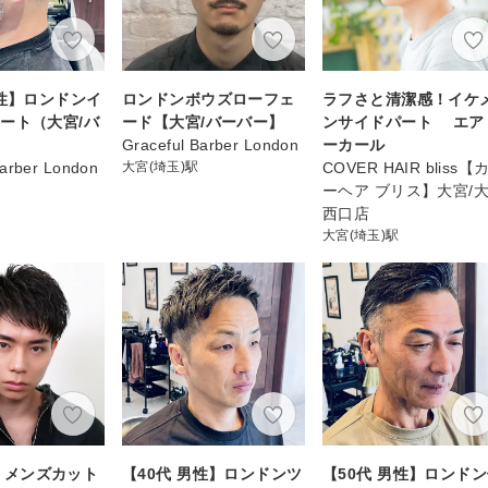
男性】ロンドンイ
ロンドンボウズローフェ
ラフさと清潔感！イケ
ート（大宮/バ
ード【大宮/バーバー】
ンサイドパート エア
Graceful Barber London
ーカール
Barber London
大宮(埼玉)駅
COVER HAIR bliss【
ーヘア ブリス】大宮/
西口店
大宮(埼玉)駅
th】メンズカット
【40代 男性】ロンドンツ
【50代 男性】ロンド