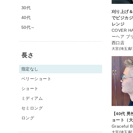
30代
刈り上げ
40代
でビジカジs
レンジ
50代～
COVER HA
ーヘア ブ
西口店
大宮(埼玉)駅
長さ
指定なし
ベリーショート
ショート
ミディアム
セミロング
【40代 
ロング
ョート（大
Graceful 
大宮(埼玉)駅