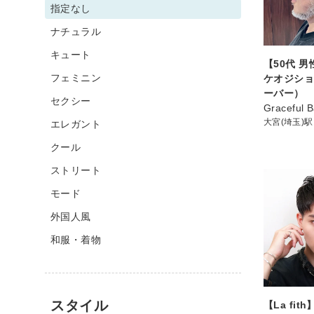
指定なし
ナチュラル
キュート
【50代 
フェミニン
ケオジショ
ーバー）
セクシー
Graceful 
大宮(埼玉)駅
エレガント
クール
ストリート
モード
外国人風
和服・着物
スタイル
【La fi