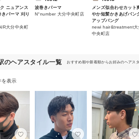
ク ニュアンス
波巻きパーマ
メンズ似合わせカット
巻きパーマ 刈り
N°number 大分中央町店
やか短髪かきあげバン
アップバング
 HAIR大分中央町
newi hair&treatment
中央町店
駅のヘアスタイル一覧
おすすめ順や新着順からお好みのヘアス
件を表示