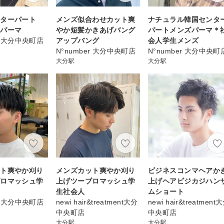
ンターパート
メンズ似合わせカット爽
ナチュラル韓国センタ
スパーマ
やか短髪かきあげバング
パートメンズパーマ＊
er 大分中央町店
アップバング
会人学生メンズ
N°number 大分中央町店
N°number 大分中央町
大分駅
大分駅
ット爽やか刈り
メンズカット爽やか刈り
ビジネスコンマヘアか
ブロマッシュ学
上げツーブロマッシュ学
上げヘアビジカジハン
生社会人
ムショート
er 大分中央町店
newi hair&treatment大分
newi hair&treatment
中央町店
中央町店
大分駅
大分駅