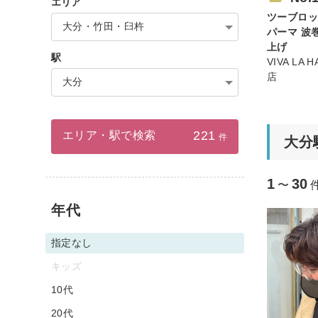
エリア
ツーブロッ
大分・竹田・臼杵
パーマ 波
上げ
駅
VIVA LA
店
大分
221
エリア・駅で検索
件
大分
1
30
〜
年代
指定なし
キッズ
10代
20代