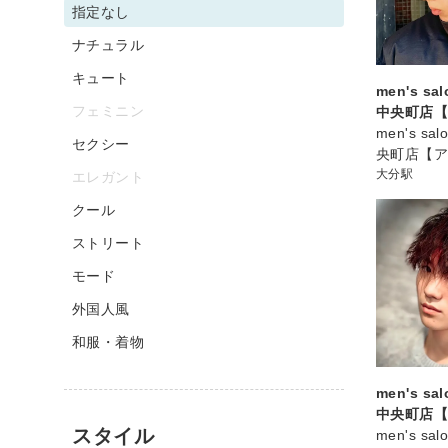
指定なし
ナチュラル
キュート
men's sa
フェミニン
中央町店
men's sa
セクシー
央町店【
大分駅
エレガント
クール
ストリート
モード
外国人風
和服・着物
men's sa
中央町店
スタイル
men's sa