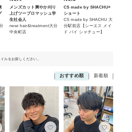
メンズカット爽やか刈り
CS made by SHACHU×
爽
上げツーブロマッシュ学
ショート
グ
生社会人
CS made by SHACHU 大
newi hair&treatment大分
分駅前店【シーエス メイ
大分
中央町店
ド バイ シャチュー】
タイルをお探しください。
おすすめ順
新着順