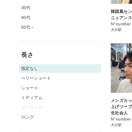
30代
韓国風セ
40代
ニュアン
N°numb
50代～
大分駅
長さ
指定なし
ベリーショート
ショート
ミディアム
メンズカ
上げツー
セミロング
生社会人
ロング
N°numb
大分駅