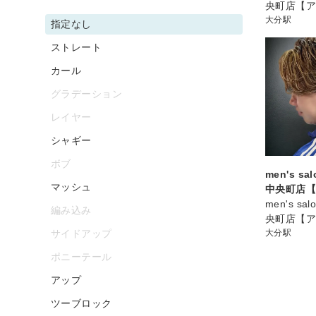
央町店【
大分駅
指定なし
ストレート
カール
グラデーション
レイヤー
シャギー
ボブ
men's sa
マッシュ
中央町店
men's sa
編み込み
央町店【
サイドアップ
大分駅
ポニーテール
アップ
ツーブロック