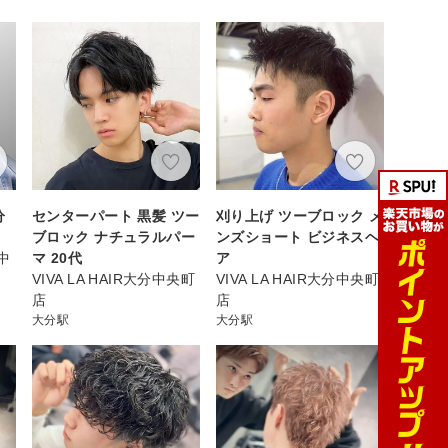
分
センターパート 黒髪 ツー
刈り上げ ツーブロック メ
ブロック ナチュラルパー
ンズショート ビジネスヘ
分中
マ 20代
ア
VIVA LA HAIR大分中央町
VIVA LA HAIR大分中央町
店
店
大分駅
大分駅