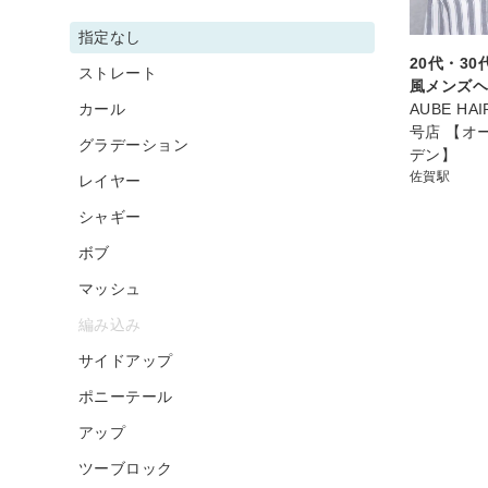
指定なし
20代・3
ストレート
風メンズ
カール
AUBE HAI
号店 【オ
グラデーション
デン】
佐賀駅
レイヤー
シャギー
ボブ
マッシュ
編み込み
サイドアップ
ポニーテール
アップ
ツーブロック