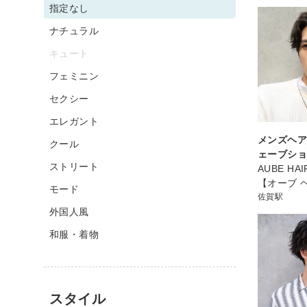
指定なし
ナチュラル
キュート
フェミニン
セクシー
エレガント
メンズヘア
クール
ェーブシ
ストリート
AUBE HAI
【オーブ 
モード
佐賀駅
外国人風
和服・着物
スタイル