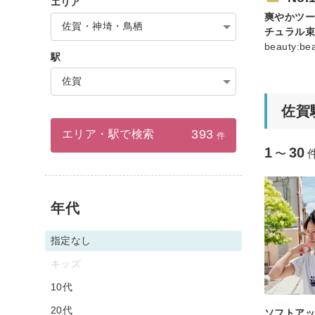
エリア
爽やかツ
佐賀・神埼・鳥栖
チュラル
beauty:b
駅
佐賀
佐賀
393
エリア・駅で検索
件
1
30
〜
年代
指定なし
キッズ
10代
20代
ソフトア