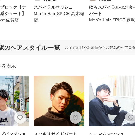
ーブロック【ナ
スパイラルマッシュ
ゆるスパイラルセンタ
束感ショート】
Men's Hair SPICE 高木瀬
パート
east 佐賀店
店
Men's Hair SPICE 夢
駅のヘアスタイル一覧
おすすめ順や新着順からお好みのヘアス
件を表示
ップバングショ
スッキリサイドパート
ミニマムマッシュ