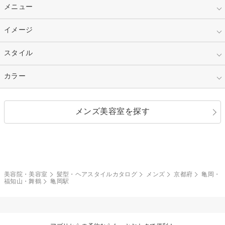
10代
20代
指定なし
メニュー
ベリーショート
30代
40代
ショート
ミディアム
指定なし
イメージ
カット
50代～
セミロング
ロング
カラー
パーマ
指定なし
スタイル
ナチュラル
縮毛矯正
エクステ
キュート
フェミニン
指定なし
カラー
ストレート
ストレートパーマ
ヘアアレンジ
セクシー
エレガント
カール
グラデーション
指定なし
黒髪
メンズ美容室を探す
クール
ストリート
レイヤー
シャギー
ブラウン・ベージュ
イエロー・オレンジ
モード
外国人風
ボブ
マッシュ
レッド・ピンク
アッシュ・ブラウン
和服・着物
編み込み
サイドアップ
グラデーションカラー
美容院・美容室
髪型・ヘアスタイルカタログ
メンズ
京都府
亀岡・
福知山・舞鶴
亀岡駅
ポニーテール
アップ
ツーブロック
モヒカン