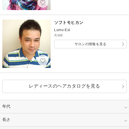
ソフトモヒカン
Lumo-Est
馬堀駅
サロンの情報を見る
レディースのヘアカタログを見る
年代
指定なし
長さ
キッズ