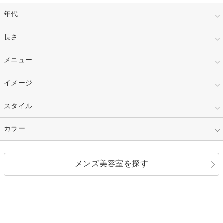
年代
指定なし
長さ
キッズ
10代
20代
指定なし
メニュー
ベリーショート
30代
40代
ショート
ミディアム
指定なし
イメージ
カット
50代～
セミロング
ロング
カラー
パーマ
指定なし
スタイル
ナチュラル
縮毛矯正
エクステ
キュート
フェミニン
指定なし
カラー
ストレート
ストレートパーマ
ヘアアレンジ
セクシー
エレガント
カール
グラデーション
指定なし
黒髪
メンズ美容室を探す
クール
ストリート
レイヤー
シャギー
ブラウン・ベージュ
イエロー・オレンジ
モード
外国人風
ボブ
マッシュ
レッド・ピンク
アッシュ・ブラウン
和服・着物
編み込み
サイドアップ
グラデーションカラー