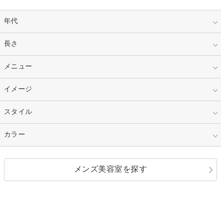
年代
指定なし
長さ
キッズ
10代
20代
指定なし
メニュー
ベリーショート
30代
40代
ショート
ミディアム
指定なし
イメージ
カット
50代～
セミロング
ロング
カラー
パーマ
指定なし
スタイル
ナチュラル
縮毛矯正
エクステ
キュート
フェミニン
指定なし
カラー
ストレート
ストレートパーマ
ヘアアレンジ
セクシー
エレガント
カール
グラデーション
指定なし
黒髪
メンズ美容室を探す
クール
ストリート
レイヤー
シャギー
ブラウン・ベージュ
イエロー・オレンジ
モード
外国人風
ボブ
マッシュ
レッド・ピンク
アッシュ・ブラウン
和服・着物
編み込み
サイドアップ
グラデーションカラー