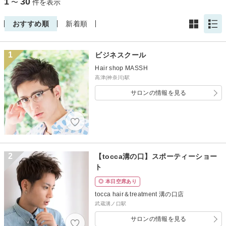
1
30
〜
件を表示
おすすめ順
新着順
1
ビジネスクール
Hair shop MASSH
高津(神奈川)駅
サロンの情報を見る
2
【tocca溝の口】スポーティーショー
ト
◎ 本日空席あり
tocca hair＆treatment 溝の口店
武蔵溝ノ口駅
サロンの情報を見る