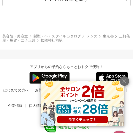
クール
ストリート
レイヤー
シャギー
ブラウン・ベージュ
イエロー・オレンジ
モード
外国人風
ボブ
マッシュ
レッド・ピンク
アッシュ・ブラウン
和服・着物
編み込み
サイドアップ
グラデーションカラー
美容院・美容室
髪型・ヘアスタイルカタログ
メンズ
東京都
三軒茶
屋・用賀・二子玉川
松陰神社前駅
ポニーテール
アップ
ツーブロック
モヒカン
アプリからの予約ならもっとおトクで便利！
ウルフ
ボウズ
ビジネス
はじめての方へ
お問い合わせ
ヘルプ
リリース情報
利用規約
掲載ご希望のサロン様
企業情報
個人情報保護方針
楽天のサービス一覧
アプリ一覧
© Rakuten Group, Inc.