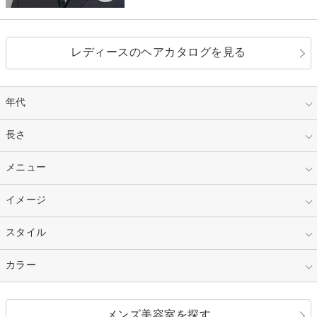
レディースのヘアカタログを見る
年代
指定なし
長さ
キッズ
10代
20代
指定なし
メニュー
ベリーショート
30代
40代
ショート
ミディアム
指定なし
イメージ
カット
50代～
セミロング
ロング
カラー
パーマ
指定なし
スタイル
ナチュラル
縮毛矯正
エクステ
キュート
フェミニン
指定なし
カラー
ストレート
ストレートパーマ
ヘアアレンジ
セクシー
エレガント
カール
グラデーション
指定なし
黒髪
メンズ美容室を探す