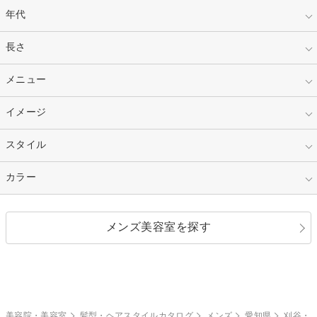
年代
指定なし
長さ
キッズ
10代
20代
指定なし
メニュー
ベリーショート
30代
40代
ショート
ミディアム
指定なし
イメージ
カット
50代～
セミロング
ロング
カラー
パーマ
指定なし
スタイル
ナチュラル
縮毛矯正
エクステ
キュート
フェミニン
指定なし
カラー
ストレート
ストレートパーマ
ヘアアレンジ
セクシー
エレガント
カール
グラデーション
指定なし
黒髪
メンズ美容室を探す
クール
ストリート
レイヤー
シャギー
ブラウン・ベージュ
イエロー・オレンジ
モード
外国人風
ボブ
マッシュ
レッド・ピンク
アッシュ・ブラウン
和服・着物
編み込み
サイドアップ
グラデーションカラー
美容院・美容室
髪型・ヘアスタイルカタログ
メンズ
愛知県
刈谷・