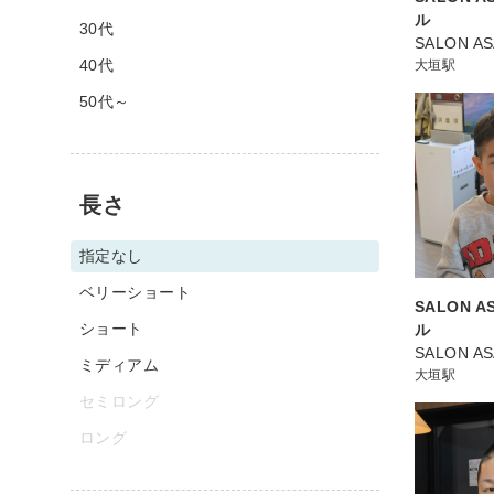
ル
30代
SALON A
40代
大垣駅
50代～
長さ
指定なし
ベリーショート
SALON 
ショート
ル
SALON A
ミディアム
大垣駅
セミロング
ロング