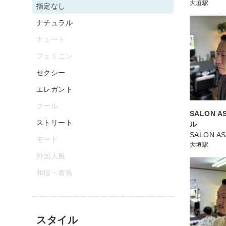
大垣駅
指定なし
ナチュラル
キュート
フェミニン
セクシー
エレガント
クール
SALON 
ストリート
ル
SALON A
モード
大垣駅
外国人風
和服・着物
スタイル