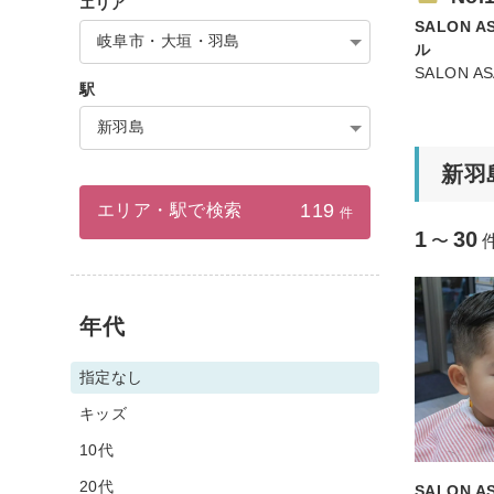
エリア
SALON 
岐阜市・大垣・羽島
ル
SALON A
駅
新羽島
新羽
119
エリア・駅で検索
件
1
30
〜
年代
指定なし
キッズ
10代
20代
SALON 