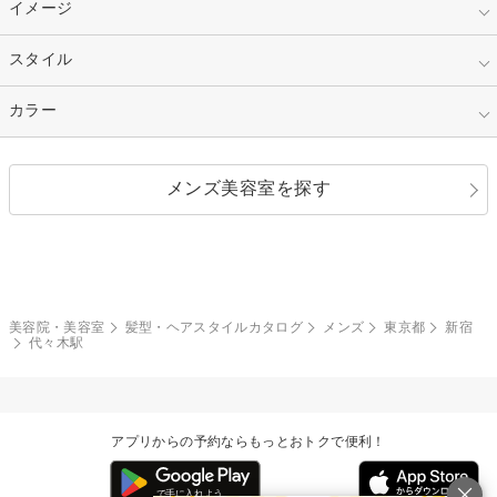
30代
40代
ショート
ミディアム
指定なし
イメージ
カット
50代～
セミロング
ロング
カラー
パーマ
指定なし
スタイル
ナチュラル
縮毛矯正
エクステ
キュート
フェミニン
指定なし
カラー
ストレート
ストレートパーマ
ヘアアレンジ
セクシー
エレガント
カール
グラデーション
指定なし
黒髪
メンズ美容室を探す
クール
ストリート
レイヤー
シャギー
ブラウン・ベージュ
イエロー・オレンジ
モード
外国人風
ボブ
マッシュ
レッド・ピンク
アッシュ・ブラウン
和服・着物
編み込み
サイドアップ
グラデーションカラー
美容院・美容室
髪型・ヘアスタイルカタログ
メンズ
東京都
新宿
代々木駅
ポニーテール
アップ
ツーブロック
モヒカン
アプリからの予約ならもっとおトクで便利！
ウルフ
ボウズ
ビジネス