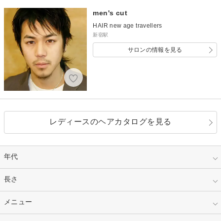
men's cut
HAIR new age travellers
新宿駅
サロンの情報を見る
レディースのヘアカタログを見る
年代
指定なし
長さ
キッズ
10代
20代
指定なし
メニュー
ベリーショート