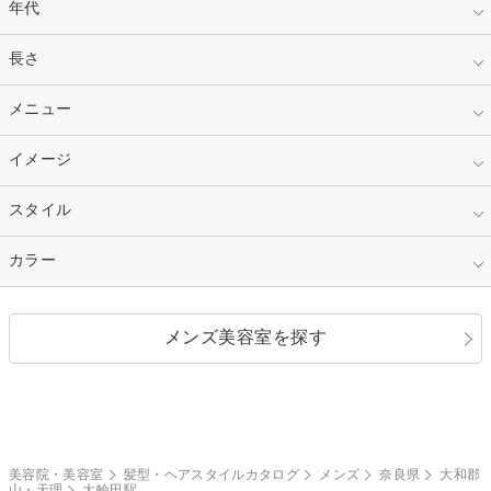
年代
指定なし
長さ
キッズ
10代
20代
指定なし
メニュー
ベリーショート
30代
40代
ショート
ミディアム
指定なし
イメージ
カット
50代～
セミロング
ロング
カラー
パーマ
指定なし
スタイル
ナチュラル
縮毛矯正
エクステ
キュート
フェミニン
指定なし
カラー
ストレート
ストレートパーマ
ヘアアレンジ
セクシー
エレガント
カール
グラデーション
指定なし
黒髪
メンズ美容室を探す
クール
ストリート
レイヤー
シャギー
ブラウン・ベージュ
イエロー・オレンジ
モード
外国人風
ボブ
マッシュ
レッド・ピンク
アッシュ・ブラウン
和服・着物
編み込み
サイドアップ
グラデーションカラー
美容院・美容室
髪型・ヘアスタイルカタログ
メンズ
奈良県
大和郡
山・天理
大輪田駅