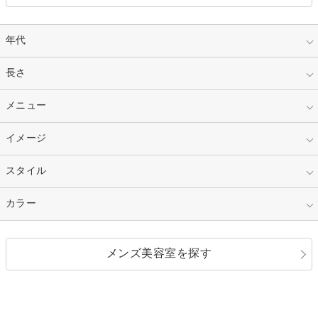
年代
指定なし
長さ
キッズ
10代
20代
指定なし
メニュー
ベリーショート
30代
40代
ショート
ミディアム
指定なし
イメージ
カット
50代～
セミロング
ロング
カラー
パーマ
指定なし
スタイル
ナチュラル
縮毛矯正
エクステ
キュート
フェミニン
指定なし
カラー
ストレート
ストレートパーマ
ヘアアレンジ
セクシー
エレガント
カール
グラデーション
指定なし
黒髪
メンズ美容室を探す
クール
ストリート
レイヤー
シャギー
ブラウン・ベージュ
イエロー・オレンジ
モード
外国人風
ボブ
マッシュ
レッド・ピンク
アッシュ・ブラウン