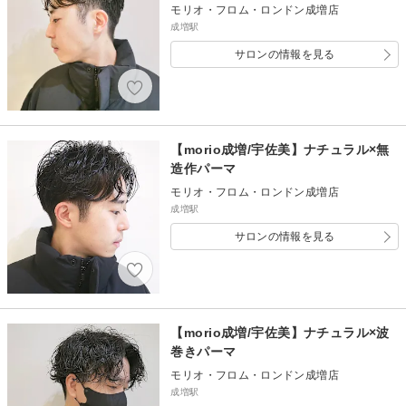
モリオ・フロム・ロンドン成増店
成増駅
サロンの情報を見る
【morio成増/宇佐美】ナチュラル×無
造作パーマ
モリオ・フロム・ロンドン成増店
成増駅
サロンの情報を見る
【morio成増/宇佐美】ナチュラル×波
巻きパーマ
モリオ・フロム・ロンドン成増店
成増駅