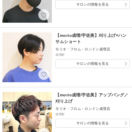
サロンの情報を見る
【morio成増/宇佐美】刈り上げ×ハン
サムショート
モリオ・フロム・ロンドン成増店
成増駅
サロンの情報を見る
【morio成増/宇佐美】アップバング／
刈り上げ
モリオ・フロム・ロンドン成増店
成増駅
サロンの情報を見る