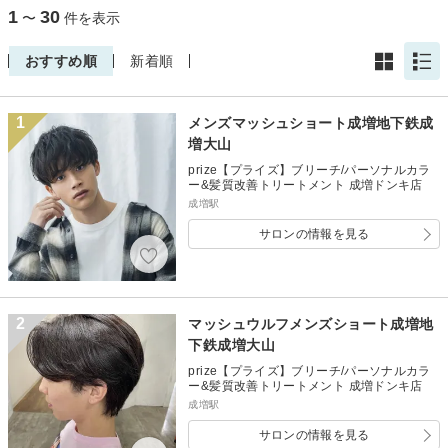
1
30
〜
件を表示
おすすめ順
新着順
1
メンズマッシュショート成増地下鉄成
増大山
prize【プライズ】ブリーチ/パーソナルカラ
ー&髪質改善トリートメント 成増ドンキ店
成増駅
サロンの情報を見る
2
マッシュウルフメンズショート成増地
下鉄成増大山
prize【プライズ】ブリーチ/パーソナルカラ
ー&髪質改善トリートメント 成増ドンキ店
成増駅
サロンの情報を見る