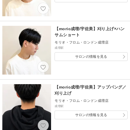
【morio成増/宇佐美】刈り上げ×ハン
サムショート
モリオ・フロム・ロンドン成増店
成増駅
サロンの情報を見る
【morio成増/宇佐美】アップバング／
刈り上げ
モリオ・フロム・ロンドン成増店
成増駅
サロンの情報を見る