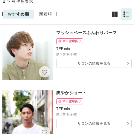
1
4
〜
件を表示
おすすめ順
新着順
マッシュベースふんわりパーマ
◎ 本日空席あり
TERmin
県庁前(兵庫)駅
サロンの情報を見る
爽やかショート
◎ 本日空席あり
TERmin
県庁前(兵庫)駅
サロンの情報を見る