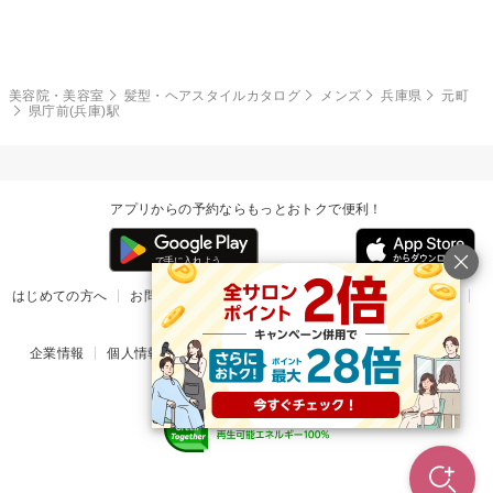
モード
外国人風
ボブ
マッシュ
レッド・ピンク
アッシュ・ブラウン
和服・着物
編み込み
サイドアップ
グラデーションカラー
美容院・美容室
髪型・ヘアスタイルカタログ
メンズ
兵庫県
元町
県庁前(兵庫)駅
ポニーテール
アップ
ツーブロック
モヒカン
アプリからの予約ならもっとおトクで便利！
ウルフ
ボウズ
ビジネス
はじめての方へ
お問い合わせ
ヘルプ
リリース情報
利用規約
掲載ご希望のサロン様
企業情報
個人情報保護方針
楽天のサービス一覧
アプリ一覧
© Rakuten Group, Inc.