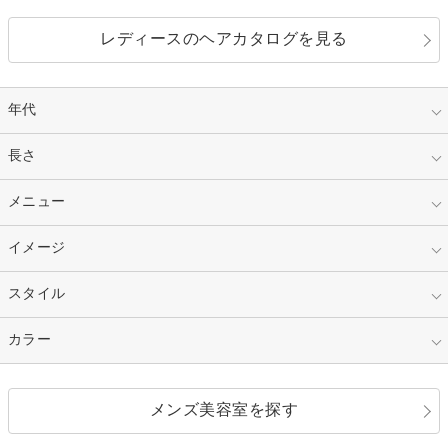
レディースのヘアカタログを見る
年代
指定なし
長さ
キッズ
10代
20代
指定なし
メニュー
ベリーショート
30代
40代
ショート
ミディアム
指定なし
イメージ
カット
50代～
セミロング
ロング
カラー
パーマ
指定なし
スタイル
ナチュラル
縮毛矯正
エクステ
キュート
フェミニン
指定なし
カラー
ストレート
ストレートパーマ
ヘアアレンジ
セクシー
エレガント
カール
グラデーション
指定なし
黒髪
メンズ美容室を探す
クール
ストリート
レイヤー
シャギー
ブラウン・ベージュ
イエロー・オレンジ