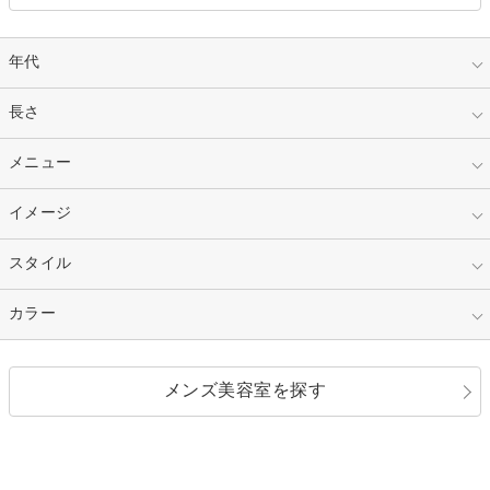
年代
指定なし
長さ
キッズ
10代
20代
指定なし
メニュー
ベリーショート
30代
40代
ショート
ミディアム
指定なし
イメージ
カット
50代～
セミロング
ロング
カラー
パーマ
指定なし
スタイル
ナチュラル
縮毛矯正
エクステ
キュート
フェミニン
指定なし
カラー
ストレート
ストレートパーマ
ヘアアレンジ
セクシー
エレガント
カール
グラデーション
指定なし
黒髪
メンズ美容室を探す
クール
ストリート
レイヤー
シャギー
ブラウン・ベージュ
イエロー・オレンジ
モード
外国人風
ボブ
マッシュ
レッド・ピンク
アッシュ・ブラウン