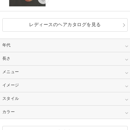
レディースのヘアカタログを見る
年代
指定なし
長さ
キッズ
10代
20代
指定なし
メニュー
ベリーショート
30代
40代
ショート
ミディアム
指定なし
イメージ
カット
50代～
セミロング
ロング
カラー
パーマ
指定なし
スタイル
ナチュラル
縮毛矯正
エクステ
キュート
フェミニン
指定なし
カラー
ストレート
ストレートパーマ
ヘアアレンジ
セクシー
エレガント
カール
グラデーション
指定なし
黒髪