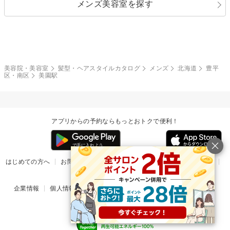
メンズ美容室を探す
クール
ストリート
レイヤー
シャギー
ブラウン・ベージュ
イエロー・オレンジ
モード
外国人風
ボブ
マッシュ
レッド・ピンク
アッシュ・ブラウン
和服・着物
編み込み
サイドアップ
グラデーションカラー
美容院・美容室
髪型・ヘアスタイルカタログ
メンズ
北海道
豊平
区・南区
美園駅
ポニーテール
アップ
ツーブロック
モヒカン
アプリからの予約ならもっとおトクで便利！
ウルフ
ボウズ
ビジネス
はじめての方へ
お問い合わせ
ヘルプ
リリース情報
利用規約
掲載ご希望のサロン様
企業情報
個人情報保護方針
楽天のサービス一覧
アプリ一覧
© Rakuten Group, Inc.