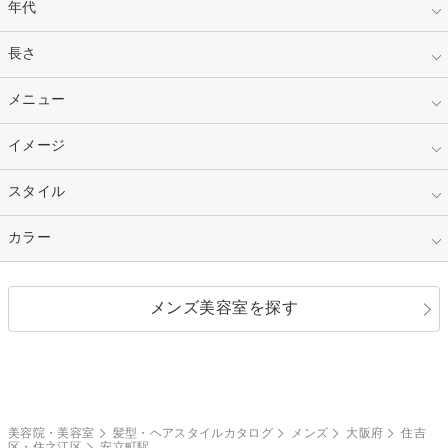
年代
指定なし
長さ
キッズ
10代
20代
指定なし
メニュー
ベリーショート
30代
40代
ショート
ミディアム
指定なし
イメージ
カット
50代～
セミロング
ロング
カラー
パーマ
指定なし
スタイル
ナチュラル
縮毛矯正
エクステ
キュート
フェミニン
指定なし
カラー
ストレート
ストレートパーマ
ヘアアレンジ
セクシー
エレガント
カール
グラデーション
指定なし
黒髪
メンズ美容室を探す
クール
ストリート
レイヤー
シャギー
ブラウン・ベージュ
イエロー・オレンジ
モード
外国人風
ボブ
マッシュ
レッド・ピンク
アッシュ・ブラウン
和服・着物
編み込み
サイドアップ
グラデーションカラー
美容院・美容室
髪型・ヘアスタイルカタログ
メンズ
大阪府
住吉
区・住之江区
安立町駅