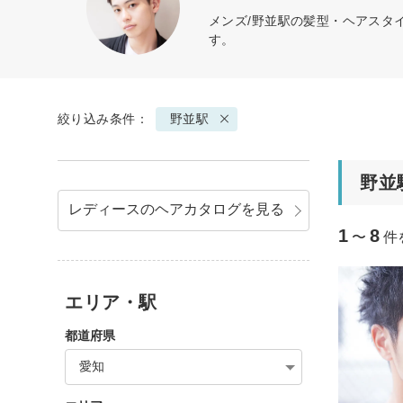
メンズ/野並駅の髪型・ヘアスタ
す。
絞り込み条件：
野並駅
野並
レディースのヘアカタログを見る
1
8
〜
件
エリア・駅
都道府県
愛知