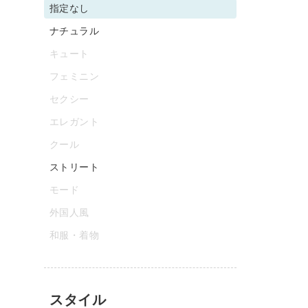
指定なし
ナチュラル
キュート
フェミニン
セクシー
エレガント
クール
ストリート
モード
外国人風
和服・着物
スタイル