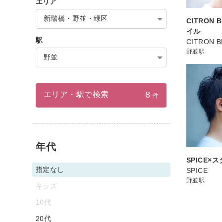
エリア
新瑞橋・野並・緑区
CITRON 
イル
駅
CITRON 
野並駅
野並
8
エリア・駅で検索
件
年代
SPICE×
指定なし
SPICE
野並駅
キッズ
10代
20代