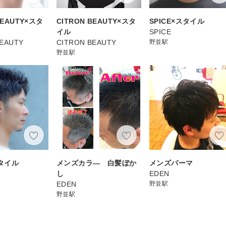
BEAUTY×スタ
CITRON BEAUTY×スタ
SPICE×スタイル
イル
SPICE
BEAUTY
CITRON BEAUTY
野並駅
野並駅
スタイル
メンズカラ― 白髪ぼか
メンズパーマ
し
EDEN
EDEN
野並駅
野並駅