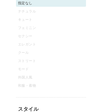
指定なし
ナチュラル
キュート
フェミニン
セクシー
エレガント
クール
ストリート
モード
外国人風
和服・着物
スタイル