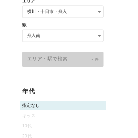
エリア
横川・十日市・舟入
駅
舟入南
-
エリア・駅で検索
件
年代
指定なし
キッズ
10代
20代