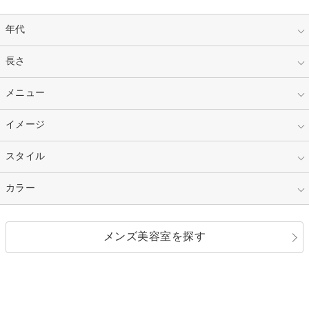
年代
指定なし
長さ
キッズ
10代
20代
指定なし
メニュー
ベリーショート
30代
40代
ショート
ミディアム
指定なし
イメージ
カット
50代～
セミロング
ロング
カラー
パーマ
指定なし
スタイル
ナチュラル
縮毛矯正
エクステ
キュート
フェミニン
指定なし
カラー
ストレート
ストレートパーマ
ヘアアレンジ
セクシー
エレガント
カール
グラデーション
指定なし
黒髪
メンズ美容室を探す
クール
ストリート
レイヤー
シャギー
ブラウン・ベージュ
イエロー・オレンジ
モード
外国人風
ボブ
マッシュ
レッド・ピンク
アッシュ・ブラウン
和服・着物
編み込み
サイドアップ
グラデーションカラー