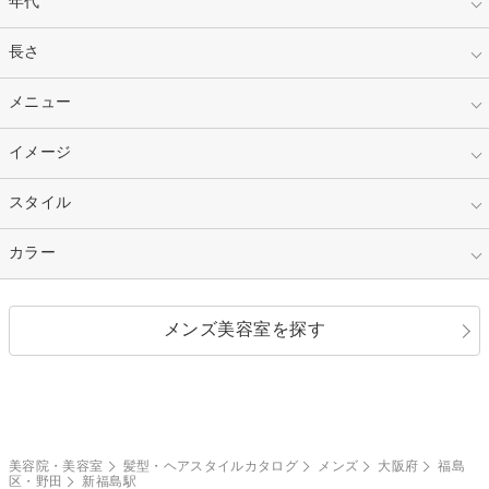
年代
指定なし
長さ
キッズ
10代
20代
指定なし
メニュー
ベリーショート
30代
40代
ショート
ミディアム
指定なし
イメージ
カット
50代～
セミロング
ロング
カラー
パーマ
指定なし
スタイル
ナチュラル
縮毛矯正
エクステ
キュート
フェミニン
指定なし
カラー
ストレート
ストレートパーマ
ヘアアレンジ
セクシー
エレガント
カール
グラデーション
指定なし
黒髪
メンズ美容室を探す
クール
ストリート
レイヤー
シャギー
ブラウン・ベージュ
イエロー・オレンジ
モード
外国人風
ボブ
マッシュ
レッド・ピンク
アッシュ・ブラウン
和服・着物
編み込み
サイドアップ
グラデーションカラー
美容院・美容室
髪型・ヘアスタイルカタログ
メンズ
大阪府
福島
区・野田
新福島駅
ポニーテール
アップ