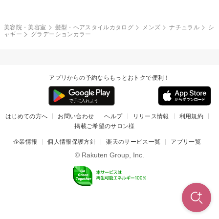
和服・着物
編み込み
サイドアップ
グラデーションカラー
美容院・美容室
髪型・ヘアスタイルカタログ
メンズ
ナチュラル
シ
ャギー
グラデーションカラー
ポニーテール
アップ
ツーブロック
モヒカン
アプリからの予約ならもっとおトクで便利！
ウルフ
ボウズ
ビジネス
はじめての方へ
お問い合わせ
ヘルプ
リリース情報
利用規約
掲載ご希望のサロン様
企業情報
個人情報保護方針
楽天のサービス一覧
アプリ一覧
© Rakuten Group, Inc.