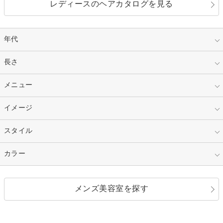
レディースのヘアカタログを見る
年代
指定なし
長さ
キッズ
10代
20代
指定なし
メニュー
ベリーショート
30代
40代
ショート
ミディアム
指定なし
イメージ
カット
50代～
セミロング
ロング
カラー
パーマ
指定なし
スタイル
ナチュラル
縮毛矯正
エクステ
キュート
フェミニン
指定なし
カラー
ストレート
ストレートパーマ
ヘアアレンジ
セクシー
エレガント
カール
グラデーション
指定なし
黒髪
メンズ美容室を探す
クール
ストリート
レイヤー
シャギー
ブラウン・ベージュ
イエロー・オレンジ
モード
外国人風
ボブ
マッシュ
レッド・ピンク
アッシュ・ブラウン