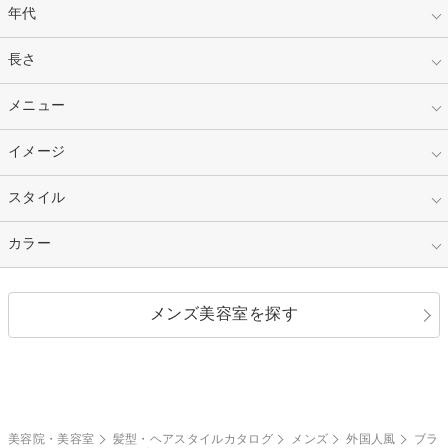
年代
指定なし
長さ
キッズ
10代
20代
指定なし
メニュー
ベリーショート
30代
40代
ショート
ミディアム
指定なし
イメージ
カット
50代～
セミロング
ロング
カラー
パーマ
指定なし
スタイル
ナチュラル
縮毛矯正
エクステ
キュート
フェミニン
指定なし
カラー
ストレート
ストレートパーマ
ヘアアレンジ
セクシー
エレガント
カール
グラデーション
指定なし
黒髪
メンズ美容室を探す
クール
ストリート
レイヤー
シャギー
ブラウン・ベージュ
イエロー・オレンジ
モード
外国人風
ボブ
マッシュ
レッド・ピンク
アッシュ・ブラウン
和服・着物
編み込み
サイドアップ
グラデーションカラー
美容院・美容室
髪型・ヘアスタイルカタログ
メンズ
外国人風
ブラ