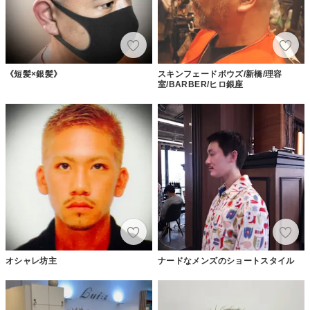
《短髪×銀髪》
スキンフェードボウズ/新橋/理容
室/BARBER/ヒロ銀座
オシャレ坊主
ナードなメンズのショートスタイル