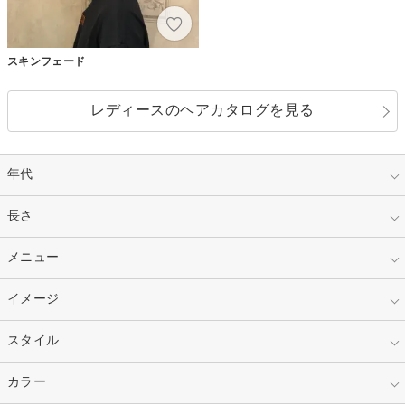
スキンフェード
レディースのヘアカタログを見る
年代
指定なし
長さ
キッズ
10代
20代
指定なし
メニュー
ベリーショート
30代
40代
ショート
ミディアム
指定なし
イメージ
カット
50代～
セミロング
ロング
カラー
パーマ
指定なし
スタイル
ナチュラル
縮毛矯正
エクステ
キュート
フェミニン
指定なし
カラー
ストレート