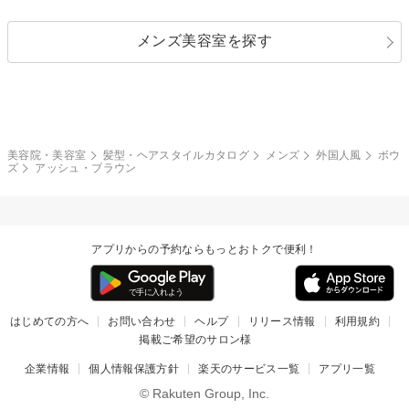
ストレートパーマ
ヘアアレンジ
セクシー
エレガント
カール
グラデーション
指定なし
黒髪
メンズ美容室を探す
クール
ストリート
レイヤー
シャギー
ブラウン・ベージュ
イエロー・オレンジ
モード
外国人風
ボブ
マッシュ
レッド・ピンク
アッシュ・ブラウン
和服・着物
編み込み
サイドアップ
グラデーションカラー
美容院・美容室
髪型・ヘアスタイルカタログ
メンズ
外国人風
ボウ
ズ
アッシュ・ブラウン
ポニーテール
アップ
ツーブロック
モヒカン
アプリからの予約ならもっとおトクで便利！
ウルフ
ボウズ
ビジネス
はじめての方へ
お問い合わせ
ヘルプ
リリース情報
利用規約
掲載ご希望のサロン様
企業情報
個人情報保護方針
楽天のサービス一覧
アプリ一覧
© Rakuten Group, Inc.