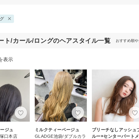
グ
ート/カール/ロングのヘアスタイル一覧
おすすめ順や
を表示
レージュ
ミルクティーベージュ
ブリーチなしアッシュ
t 南塚口本店
GLADGE池袋/ダブルカラ
ルー×センターパート