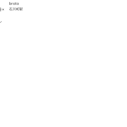
broto
善×
石川町駅
ル