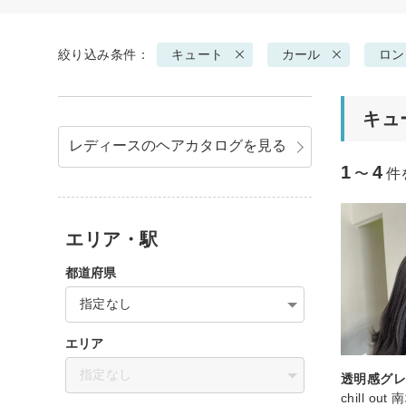
絞り込み条件：
キュート
カール
ロン
キュ
レディースのヘアカタログを見る
1
4
〜
件
エリア・駅
都道府県
指定なし
エリア
指定なし
透明感グ
chill ou