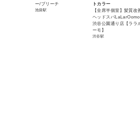
ー/ブリーチ
トカラー
池袋駅
【全席半個室】髪質改
ヘッドスパLaLarOomo
渋谷公園通り店【ララ
ーモ】
渋谷駅