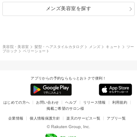
指定なし
黒髪
メンズ美容室を探す
クール
ストリート
レイヤー
シャギー
ブラウン・ベージュ
イエロー・オレンジ
モード
外国人風
ボブ
マッシュ
レッド・ピンク
アッシュ・ブラウン
和服・着物
編み込み
サイドアップ
グラデーションカラー
美容院・美容室
髪型・ヘアスタイルカタログ
メンズ
キュート
ツー
ブロック
ベリーショート
ポニーテール
アップ
ツーブロック
モヒカン
アプリからの予約ならもっとおトクで便利！
ウルフ
ボウズ
ビジネス
はじめての方へ
お問い合わせ
ヘルプ
リリース情報
利用規約
掲載ご希望のサロン様
企業情報
個人情報保護方針
楽天のサービス一覧
アプリ一覧
© Rakuten Group, Inc.