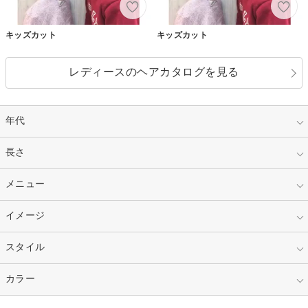
キッズカット
キッズカット
レディースのヘアカタログを見る
年代
指定なし
長さ
キッズ
10代
20代
指定なし
メニュー
ベリーショート
30代
40代
ショート
ミディアム
指定なし
イメージ
カット
50代～
セミロング
ロング
カラー
パーマ
指定なし
スタイル
ナチュラル
縮毛矯正
エクステ
キュート
フェミニン
指定なし
カラー
ストレート
ストレートパーマ
ヘアアレンジ
セクシー
エレガント
カール
グラデーション