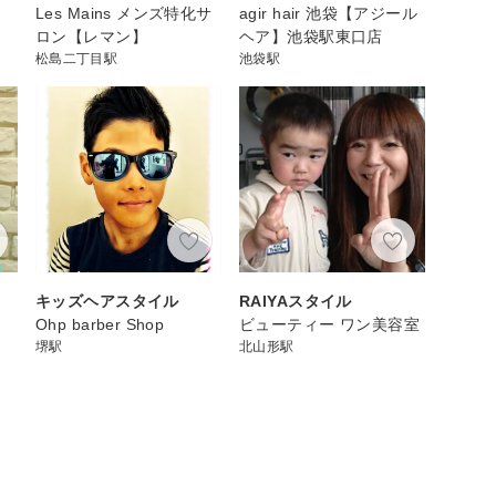
Les Mains メンズ特化サ
agir hair 池袋【アジール
ロン【レマン】
ヘア】池袋駅東口店
松島二丁目駅
池袋駅
キッズヘアスタイル
RAIYAスタイル
Ohp barber Shop
ビューティー ワン美容室
堺駅
北山形駅