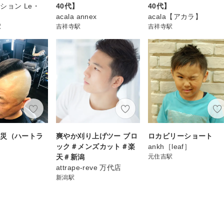
ション Le・
40代】
40代】
acala annex
acala【アカラ】
駅
吉祥寺駅
吉祥寺駅
震災（ハートラ
爽やか刈り上げツー ブロ
ロカビリーショート
ック＃メンズカット＃楽
ankh［leaf］
天＃新潟
元住吉駅
attrape-reve 万代店
新潟駅