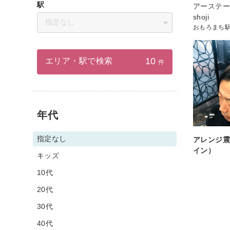
駅
アーステー
shoji
指定なし
おもろまち
10
エリア・駅で検索
件
年代
指定なし
アレンジ
イン）
キッズ
10代
20代
30代
40代