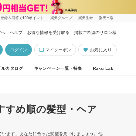
登録＆回答で100ポイント!
楽天グループ
楽天生命
楽天市場
方へ
ヘルプ
お得な情報を受け取る
掲載ご希望のサロン様
ログイン
マイクーポン
お気に入り
イルカタログ
キャンペーン一覧・特集
Raku Lab
おすすめ順の髪型・ヘア
しています。あなたに合った髪型を見つけましょう。他