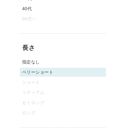
40代
50代～
長さ
指定なし
ベリーショート
ショート
ミディアム
セミロング
ロング