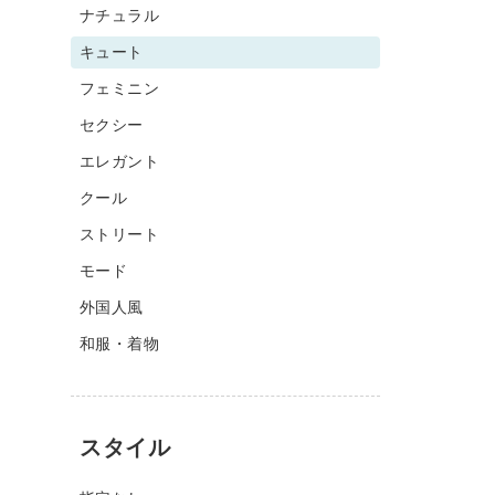
ナチュラル
キュート
フェミニン
セクシー
エレガント
クール
ストリート
モード
外国人風
和服・着物
スタイル