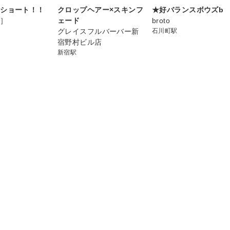
いショート！！
クロップヘアー×スキンフ
★好バランスボウズb
f］
ェード
broto
グレイスフルバーバー新
石川町駅
宿野村ビル店
新宿駅