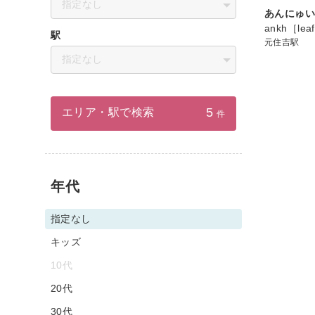
指定なし
あんにゅ
ankh［lea
駅
元住吉駅
指定なし
5
エリア・駅で検索
件
年代
指定なし
キッズ
10代
20代
30代