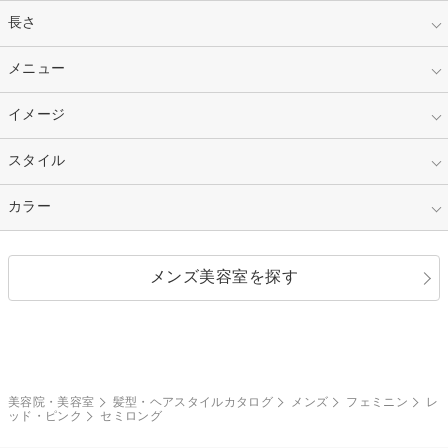
指定なし
長さ
キッズ
10代
20代
指定なし
メニュー
ベリーショート
30代
40代
ショート
ミディアム
指定なし
イメージ
カット
50代～
セミロング
ロング
カラー
パーマ
指定なし
スタイル
ナチュラル
縮毛矯正
エクステ
キュート
フェミニン
指定なし
カラー
ストレート
ストレートパーマ
ヘアアレンジ
セクシー
エレガント
カール
グラデーション
指定なし
黒髪
メンズ美容室を探す
クール
ストリート
レイヤー
シャギー
ブラウン・ベージュ
イエロー・オレンジ
モード
外国人風
ボブ
マッシュ
レッド・ピンク
アッシュ・ブラウン
和服・着物
編み込み
サイドアップ
グラデーションカラー
美容院・美容室
髪型・ヘアスタイルカタログ
メンズ
フェミニン
レ
ッド・ピンク
セミロング
ポニーテール
アップ