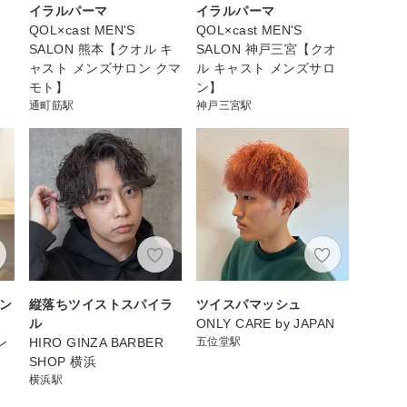
イラルパーマ
イラルパーマ
QOL×cast MEN'S
QOL×cast MEN'S
SALON 熊本【クオル キ
SALON 神戸三宮【クオ
ャスト メンズサロン クマ
ル キャスト メンズサロ
モト】
ン】
通町筋駅
神戸三宮駅
パン
縦落ちツイストスパイラ
ツイスパマッシュ
ル
ONLY CARE by JAPAN
ン
HIRO GINZA BARBER
五位堂駅
SHOP 横浜
横浜駅