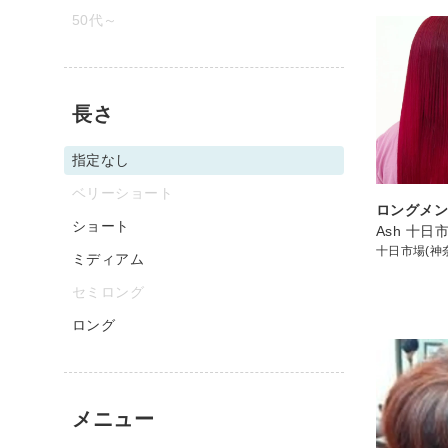
50代～
長さ
指定なし
ベリーショート
ロングメン
ショート
Ash 十日
十日市場(神
ミディアム
セミロング
ロング
メニュー