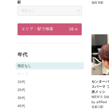
駅
海田市駅
指定なし
16
エリア・駅で検索
件
年代
指定なし
キッズ
センターパ
10代
スパーマ 
20代
赤メッシ
MEN'S SA
30代
by alfRed
40代
塩釜口駅