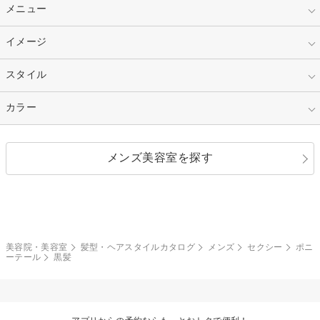
10代
20代
指定なし
メニュー
ベリーショート
30代
40代
ショート
ミディアム
指定なし
イメージ
カット
50代～
セミロング
ロング
カラー
パーマ
指定なし
スタイル
ナチュラル
縮毛矯正
エクステ
キュート
フェミニン
指定なし
カラー
ストレート
ストレートパーマ
ヘアアレンジ
セクシー
エレガント
カール
グラデーション
指定なし
黒髪
メンズ美容室を探す
クール
ストリート
レイヤー
シャギー
ブラウン・ベージュ
イエロー・オレンジ
モード
外国人風
ボブ
マッシュ
レッド・ピンク
アッシュ・ブラウン
和服・着物
編み込み
サイドアップ
グラデーションカラー
美容院・美容室
髪型・ヘアスタイルカタログ
メンズ
セクシー
ポニ
ーテール
黒髪
ポニーテール
アップ
ツーブロック
モヒカン