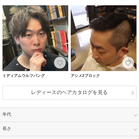
ミディアムウルフバング
アシメ2ブロック
レディースのヘアカタログを見る
年代
指定なし
長さ
キッズ