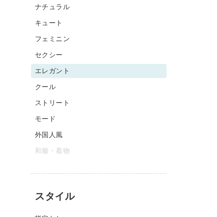
ナチュラル
キュート
フェミニン
セクシー
エレガント
クール
ストリート
モード
外国人風
和服・着物
スタイル