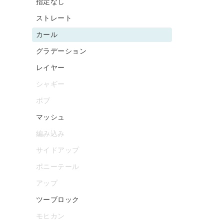
指定なし
ストレート
カール
グラデーション
レイヤー
シャギー
ボブ
マッシュ
編み込み
サイドアップ
ポニーテール
アップ
ツーブロック
モヒカン