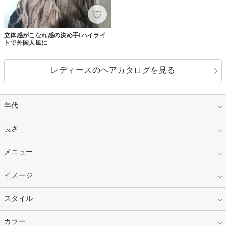
立体感がこなれ感の決め手!ハイライ
トで外国人風に
レディースのヘアカタログを見る
年代
指定なし
長さ
キッズ
10代
20代
指定なし
メニュー
ベリーショート
30代
40代
ショート
ミディアム
指定なし
イメージ
カット
50代～
セミロング
ロング
カラー
パーマ
指定なし
スタイル
ナチュラル
縮毛矯正
エクステ
キュート
フェミニン
指定なし
カラー
ストレート