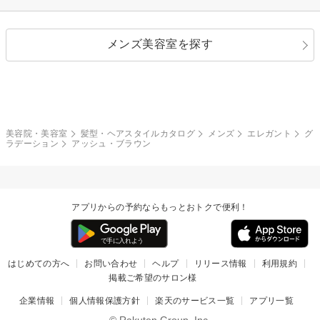
ストレートパーマ
ヘアアレンジ
セクシー
エレガント
カール
グラデーション
指定なし
黒髪
メンズ美容室を探す
クール
ストリート
レイヤー
シャギー
ブラウン・ベージュ
イエロー・オレンジ
モード
外国人風
ボブ
マッシュ
レッド・ピンク
アッシュ・ブラウン
和服・着物
編み込み
サイドアップ
グラデーションカラー
美容院・美容室
髪型・ヘアスタイルカタログ
メンズ
エレガント
グ
ラデーション
アッシュ・ブラウン
ポニーテール
アップ
ツーブロック
モヒカン
アプリからの予約ならもっとおトクで便利！
ウルフ
ボウズ
ビジネス
はじめての方へ
お問い合わせ
ヘルプ
リリース情報
利用規約
掲載ご希望のサロン様
企業情報
個人情報保護方針
楽天のサービス一覧
アプリ一覧
© Rakuten Group, Inc.