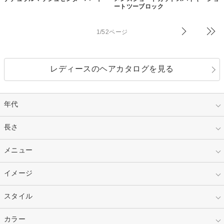
ートツーブロック
1/52ページ
レディースのヘアカタログを見る
年代
指定なし
長さ
キッズ
10代
20代
指定なし
メニュー
ベリーショート
30代
40代
ショート
ミディアム
指定なし
イメージ
カット
50代～
セミロング
ロング
カラー
パーマ
指定なし
スタイル
ナチュラル
縮毛矯正
エクステ
キュート
フェミニン
指定なし
カラー
ストレート