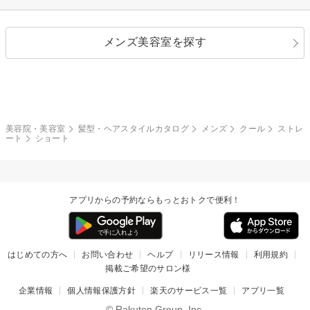
ストレートパーマ
ヘアアレンジ
セクシー
エレガント
カール
グラデーション
指定なし
黒髪
メンズ美容室を探す
クール
ストリート
レイヤー
シャギー
ブラウン・ベージュ
イエロー・オレンジ
モード
外国人風
ボブ
マッシュ
レッド・ピンク
アッシュ・ブラウン
和服・着物
編み込み
サイドアップ
グラデーションカラー
美容院・美容室
髪型・ヘアスタイルカタログ
メンズ
クール
ストレ
ート
ショート
ポニーテール
アップ
ツーブロック
モヒカン
アプリからの予約ならもっとおトクで便利！
ウルフ
ボウズ
ビジネス
はじめての方へ
お問い合わせ
ヘルプ
リリース情報
利用規約
掲載ご希望のサロン様
企業情報
個人情報保護方針
楽天のサービス一覧
アプリ一覧
© Rakuten Group, Inc.