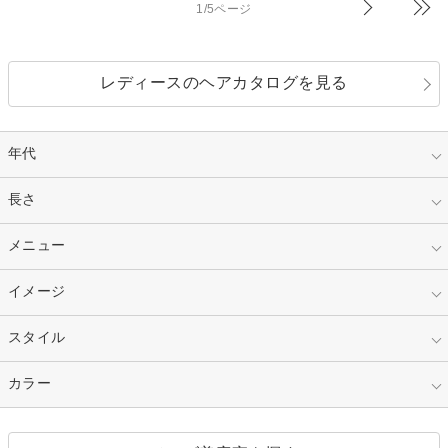
1/5ページ
レディースのヘアカタログを見る
年代
指定なし
長さ
キッズ
10代
20代
指定なし
メニュー
ベリーショート
30代
40代
ショート
ミディアム
指定なし
イメージ
カット
50代～
セミロング
ロング
カラー
パーマ
指定なし
スタイル
ナチュラル
縮毛矯正
エクステ
キュート
フェミニン
指定なし
カラー
ストレート
ストレートパーマ
ヘアアレンジ
セクシー
エレガント
カール
グラデーション
指定なし
黒髪