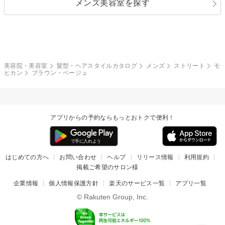
メンズ美容室を探す
クール
ストリート
レイヤー
シャギー
ブラウン・ベージュ
イエロー・オレンジ
モード
外国人風
ボブ
マッシュ
レッド・ピンク
アッシュ・ブラウン
和服・着物
編み込み
サイドアップ
グラデーションカラー
美容院・美容室
髪型・ヘアスタイルカタログ
メンズ
ストリート
モ
ヒカン
ブラウン・ベージュ
ポニーテール
アップ
ツーブロック
モヒカン
アプリからの予約ならもっとおトクで便利！
ウルフ
ボウズ
ビジネス
はじめての方へ
お問い合わせ
ヘルプ
リリース情報
利用規約
掲載ご希望のサロン様
企業情報
個人情報保護方針
楽天のサービス一覧
アプリ一覧
© Rakuten Group, Inc.