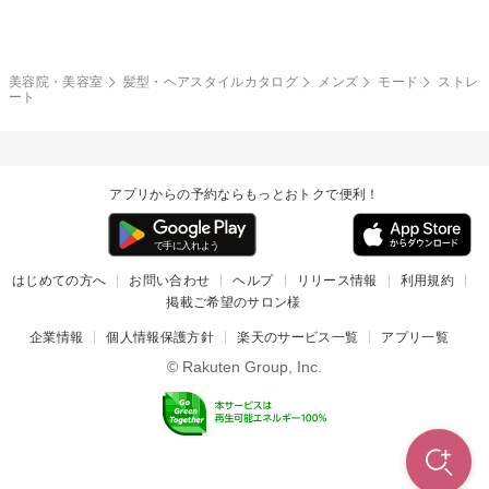
モード
外国人風
ボブ
マッシュ
レッド・ピンク
アッシュ・ブラウン
和服・着物
編み込み
サイドアップ
グラデーションカラー
美容院・美容室
髪型・ヘアスタイルカタログ
メンズ
モード
ストレ
ート
ポニーテール
アップ
ツーブロック
モヒカン
アプリからの予約ならもっとおトクで便利！
ウルフ
ボウズ
ビジネス
はじめての方へ
お問い合わせ
ヘルプ
リリース情報
利用規約
掲載ご希望のサロン様
企業情報
個人情報保護方針
楽天のサービス一覧
アプリ一覧
© Rakuten Group, Inc.