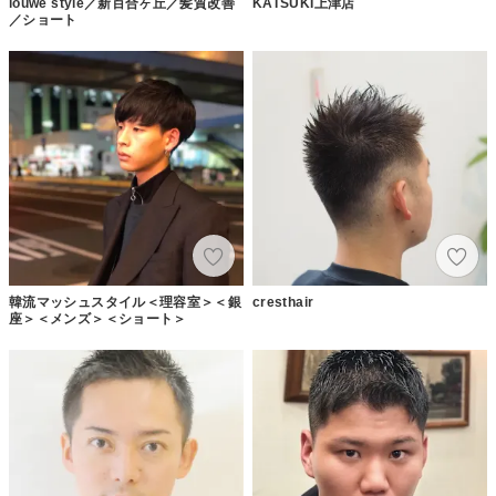
louwe style／新百合ヶ丘／髪質改善
KATSUKI上津店
／ショート
韓流マッシュスタイル＜理容室＞＜銀
cresthair
座＞＜メンズ＞＜ショート＞