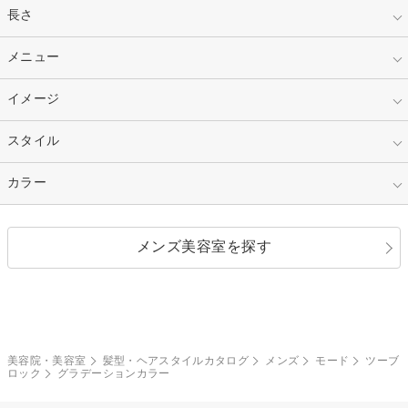
指定なし
長さ
キッズ
10代
20代
指定なし
メニュー
ベリーショート
30代
40代
ショート
ミディアム
指定なし
イメージ
カット
50代～
セミロング
ロング
カラー
パーマ
指定なし
スタイル
ナチュラル
縮毛矯正
エクステ
キュート
フェミニン
指定なし
カラー
ストレート
ストレートパーマ
ヘアアレンジ
セクシー
エレガント
カール
グラデーション
指定なし
黒髪
メンズ美容室を探す
クール
ストリート
レイヤー
シャギー
ブラウン・ベージュ
イエロー・オレンジ
モード
外国人風
ボブ
マッシュ
レッド・ピンク
アッシュ・ブラウン
和服・着物
編み込み
サイドアップ
グラデーションカラー
美容院・美容室
髪型・ヘアスタイルカタログ
メンズ
モード
ツーブ
ロック
グラデーションカラー
ポニーテール
アップ