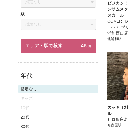
指定なし
ビジカジ
ンサムスタ
駅
スカール
COVER HA
指定なし
ーヘア ブ
浦和西口
北浦和駅
46
エリア・駅で検索
件
年代
指定なし
キッズ
スッキリ
10代
ル
20代
ヒロ銀座
名古屋駅
30代