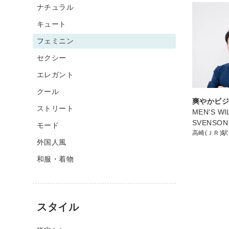
ナチュラル
キュート
フェミニン
セクシー
エレガント
クール
爽やかビ
ストリート
MEN'S WIL
SVENSO
モード
高崎(ＪＲ)駅
外国人風
和服・着物
スタイル