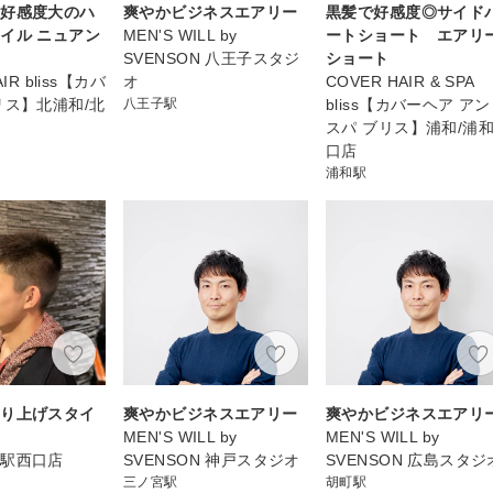
！好感度大のハ
爽やかビジネスエアリー
黒髪で好感度◎サイド
イル ニュアン
MEN'S WILL by
ートショート エアリ
SVENSON 八王子スタジ
ショート
IR bliss【カバ
オ
COVER HAIR & SPA
リス】北浦和/北
八王子駅
bliss【カバーヘア ア
店
スパ ブリス】浦和/浦
口店
浦和駅
刈り上げスタイ
爽やかビジネスエアリー
爽やかビジネスエアリ
MEN'S WILL by
MEN'S WILL by
名駅西口店
SVENSON 神戸スタジオ
SVENSON 広島スタジ
三ノ宮駅
胡町駅