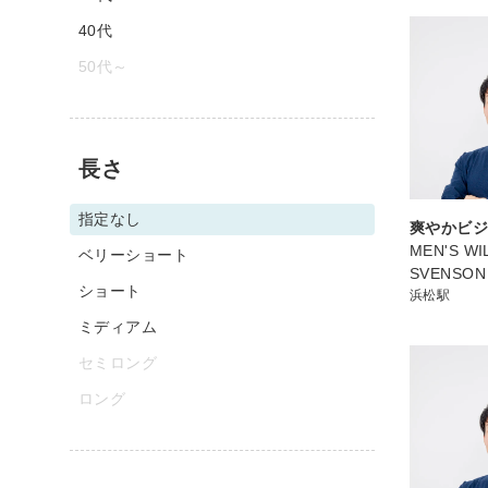
40代
50代～
長さ
指定なし
爽やかビ
MEN'S WIL
ベリーショート
SVENSO
ショート
浜松駅
ミディアム
セミロング
ロング