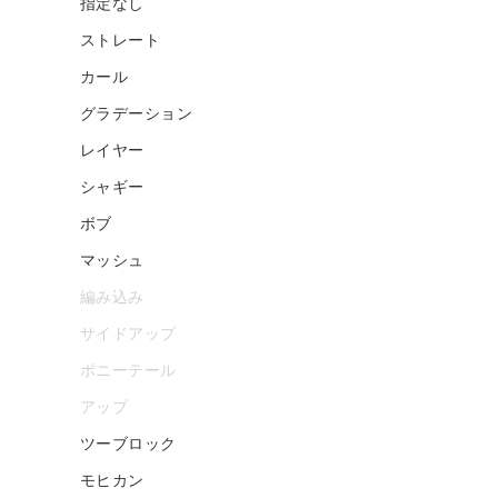
指定なし
ストレート
カール
グラデーション
レイヤー
シャギー
ボブ
マッシュ
編み込み
サイドアップ
ポニーテール
アップ
ツーブロック
モヒカン