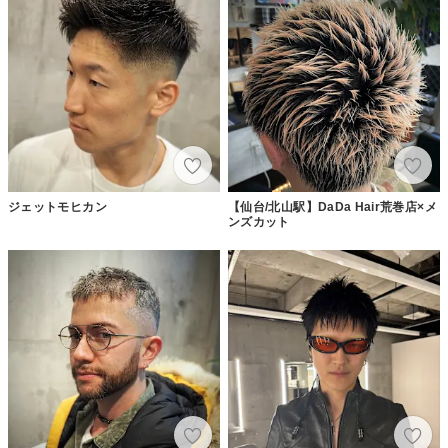
ジェットモヒカン
【仙台/北山駅】DaDa Hair荒巻店×メ
ンズカット