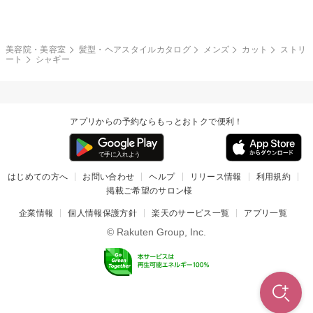
ボブ
マッシュ
レッド・ピンク
アッシュ・ブラウン
和服・着物
編み込み
サイドアップ
グラデーションカラー
美容院・美容室
髪型・ヘアスタイルカタログ
メンズ
カット
ストリ
ート
シャギー
ポニーテール
アップ
ツーブロック
モヒカン
アプリからの予約ならもっとおトクで便利！
ウルフ
ボウズ
ビジネス
はじめての方へ
お問い合わせ
ヘルプ
リリース情報
利用規約
掲載ご希望のサロン様
企業情報
個人情報保護方針
楽天のサービス一覧
アプリ一覧
© Rakuten Group, Inc.