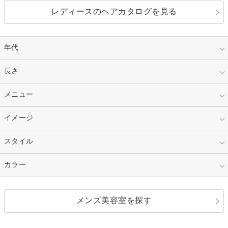
レディースのヘアカタログを見る
年代
指定なし
長さ
キッズ
10代
20代
指定なし
メニュー
ベリーショート
30代
40代
ショート
ミディアム
指定なし
イメージ
カット
50代～
セミロング
ロング
カラー
パーマ
指定なし
スタイル
ナチュラル
縮毛矯正
エクステ
キュート
フェミニン
指定なし
カラー
ストレート
ストレートパーマ
ヘアアレンジ
セクシー
エレガント
カール
グラデーション
指定なし
黒髪
メンズ美容室を探す
クール
ストリート
レイヤー
シャギー
ブラウン・ベージュ
イエロー・オレンジ
モード
外国人風