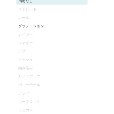
指定なし
ストレート
カール
グラデーション
レイヤー
シャギー
ボブ
マッシュ
編み込み
サイドアップ
ポニーテール
アップ
ツーブロック
モヒカン