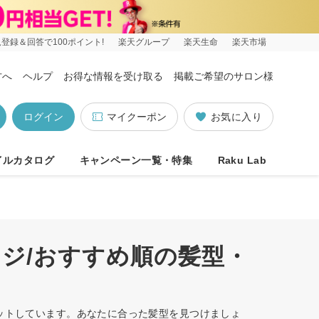
登録＆回答で100ポイント!
楽天グループ
楽天生命
楽天市場
方へ
ヘルプ
お得な情報を受け取る
掲載ご希望のサロン様
ログイン
マイクーポン
お気に入り
イルカタログ
キャンペーン一覧・特集
Raku Lab
ンジ/おすすめ順の髪型・
ヒットしています。あなたに合った髪型を見つけましょ