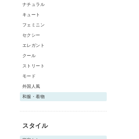
ナチュラル
キュート
フェミニン
セクシー
エレガント
クール
ストリート
モード
外国人風
和服・着物
スタイル