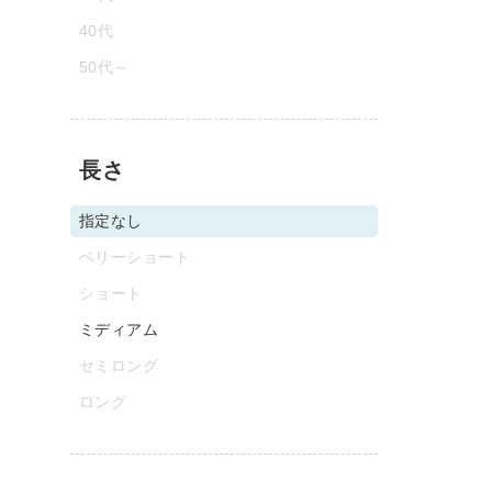
40代
50代～
長さ
指定なし
ベリーショート
ショート
ミディアム
セミロング
ロング