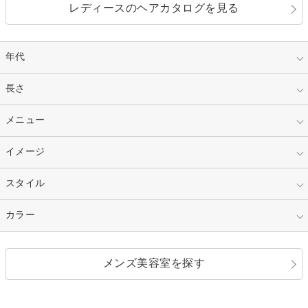
レディースのヘアカタログを見る
年代
指定なし
長さ
キッズ
10代
20代
指定なし
メニュー
ベリーショート
30代
40代
ショート
ミディアム
指定なし
イメージ
カット
50代～
セミロング
ロング
カラー
パーマ
指定なし
スタイル
ナチュラル
縮毛矯正
エクステ
キュート
フェミニン
指定なし
カラー
ストレート
ストレートパーマ
ヘアアレンジ
セクシー
エレガント
カール
グラデーション
指定なし
黒髪
メンズ美容室を探す
クール
ストリート
レイヤー
シャギー
ブラウン・ベージュ
イエロー・オレンジ
モード
外国人風
ボブ
マッシュ
レッド・ピンク
アッシュ・ブラウン