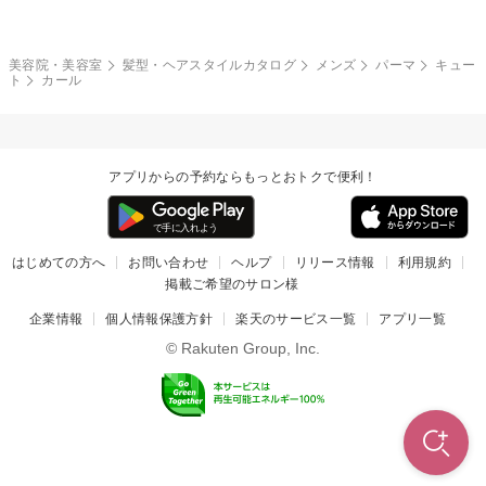
和服・着物
編み込み
サイドアップ
グラデーションカラー
美容院・美容室
髪型・ヘアスタイルカタログ
メンズ
パーマ
キュー
ト
カール
ポニーテール
アップ
ツーブロック
モヒカン
アプリからの予約ならもっとおトクで便利！
ウルフ
ボウズ
ビジネス
はじめての方へ
お問い合わせ
ヘルプ
リリース情報
利用規約
掲載ご希望のサロン様
企業情報
個人情報保護方針
楽天のサービス一覧
アプリ一覧
© Rakuten Group, Inc.