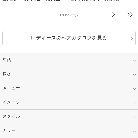
1/16ページ
レディースのヘアカタログを見る
年代
指定なし
長さ
キッズ
10代
20代
指定なし
メニュー
ベリーショート
30代
40代
ショート
ミディアム
指定なし
イメージ
カット
50代～
セミロング
ロング
カラー
パーマ
指定なし
スタイル
ナチュラル
縮毛矯正
エクステ
キュート
フェミニン
指定なし
カラー
ストレート