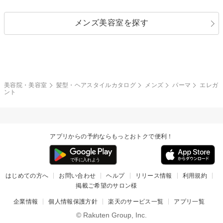
ストレートパーマ
ヘアアレンジ
セクシー
エレガント
カール
グラデーション
指定なし
黒髪
メンズ美容室を探す
クール
ストリート
レイヤー
シャギー
ブラウン・ベージュ
イエロー・オレンジ
モード
外国人風
ボブ
マッシュ
レッド・ピンク
アッシュ・ブラウン
和服・着物
編み込み
サイドアップ
グラデーションカラー
美容院・美容室
髪型・ヘアスタイルカタログ
メンズ
パーマ
エレガ
ント
ポニーテール
アップ
ツーブロック
モヒカン
アプリからの予約ならもっとおトクで便利！
ウルフ
ボウズ
ビジネス
はじめての方へ
お問い合わせ
ヘルプ
リリース情報
利用規約
掲載ご希望のサロン様
企業情報
個人情報保護方針
楽天のサービス一覧
アプリ一覧
© Rakuten Group, Inc.