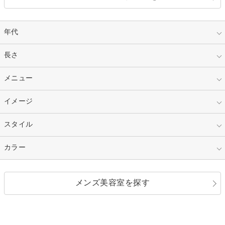
年代
指定なし
長さ
キッズ
10代
20代
指定なし
メニュー
ベリーショート
30代
40代
ショート
ミディアム
指定なし
イメージ
カット
50代～
セミロング
ロング
カラー
パーマ
指定なし
スタイル
ナチュラル
縮毛矯正
エクステ
キュート
フェミニン
指定なし
カラー
ストレート
ストレートパーマ
ヘアアレンジ
セクシー
エレガント
カール
グラデーション
指定なし
黒髪
メンズ美容室を探す
クール
ストリート
レイヤー
シャギー
ブラウン・ベージュ
イエロー・オレンジ
モード
外国人風
ボブ
マッシュ
レッド・ピンク
アッシュ・ブラウン