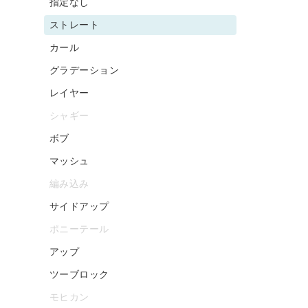
指定なし
ストレート
カール
グラデーション
レイヤー
シャギー
ボブ
マッシュ
編み込み
サイドアップ
ポニーテール
アップ
ツーブロック
モヒカン