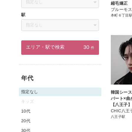
指定なし
縮毛矯正
ブルーモス
駅
本町６丁目
指定なし
30
エリア・駅で検索
件
年代
指定なし
韓国シー
パート×曲
キッズ
【八王子
CHIC八王
10代
八王子駅
20代
30代