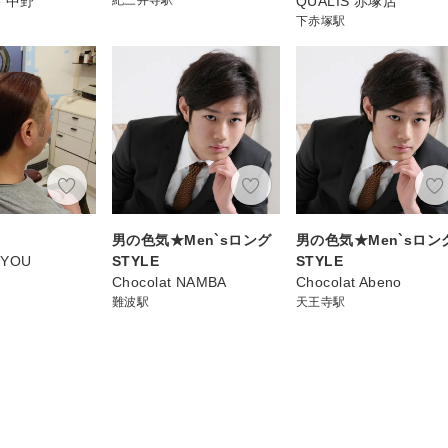
xe 中野
QUALIS 赤塚店
下赤塚駅
男の色気★Men`sロング
男の色気★Men`sロン
YOU
STYLE
STYLE
Chocolat NAMBA
Chocolat Abeno
難波駅
天王寺駅