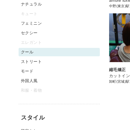
amble lu
ナチュラル
中野(東京)駅
キュート
フェミニン
セクシー
エレガント
クール
ストリート
縮毛矯正
モード
カットイン
外国人風
卸町(宮城)駅
和服・着物
スタイル