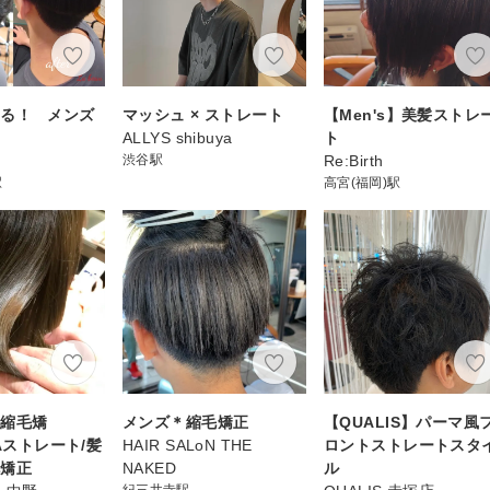
える！ メンズ
マッシュ × ストレート
【Men's】美髪ストレ
ALLYS shibuya
ト
渋谷駅
Re:Birth
駅
高宮(福岡)駅
ル縮毛矯
メンズ＊縮毛矯正
【QUALIS】パーマ風
KAストレート/髪
HAIR SALoN THE
ロントストレートスタ
毛矯正
NAKED
ル
紀三井寺駅