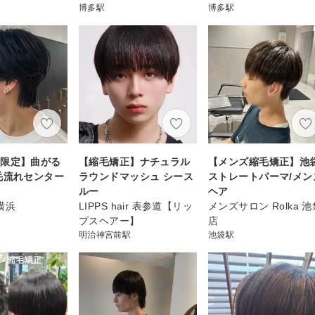
博多駅
博多駅
名限定】曲がる
【縮毛矯正】ナチュラル
【メンズ縮毛矯正】池袋
毛流れセンター
ラウンドマッシュ シース
ストレートパーマ/メン
ルー
ヘア
 横浜
LIPPS hair 表参道【リッ
メンズサロン Rolka 池
プスヘアー】
店
明治神宮前駅
池袋駅