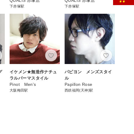
QUALIS 赤塚店
QUALIS 赤塚店
下赤塚駅
下赤塚駅
グ
イケメン★無造作ナチュ
パピヨン メンズスタイ
ラルパーマスタイル
ル
Pinot Men's
Papillon Rose
大阪梅田駅
西鉄福岡(天神)駅