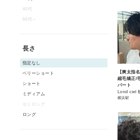
40代
50代～
長さ
指定なし
【爽太指
ベリーショート
縮毛矯正/
ショート
パート
Lond ciel
ミディアム
横浜駅
セミロング
ロング