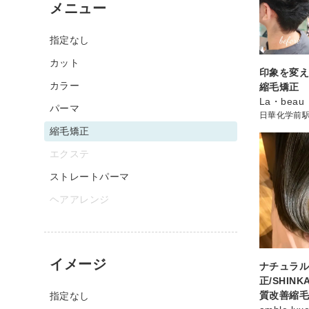
メニュー
指定なし
カット
印象を変
カラー
縮毛矯正
La・beau
パーマ
日華化学前
縮毛矯正
エクステ
ストレートパーマ
ヘアアレンジ
イメージ
ナチュラ
正/SHIN
質改善縮
指定なし