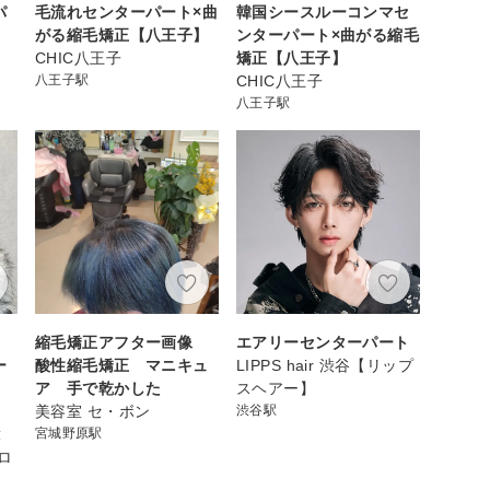
パ
毛流れセンターパート×曲
韓国シースルーコンマセ
がる縮毛矯正【八王子】
ンターパート×曲がる縮毛
CHIC八王子
矯正【八王子】
八王子駅
CHIC八王子
八王子駅
ッ
縮毛矯正アフター画像
エアリーセンターパート
ー
酸性縮毛矯正 マニキュ
LIPPS hair 渋谷【リップ
ア 手で乾かした
スヘアー】
美容室 セ・ボン
渋谷駅
韓
宮城野原駅
ロ