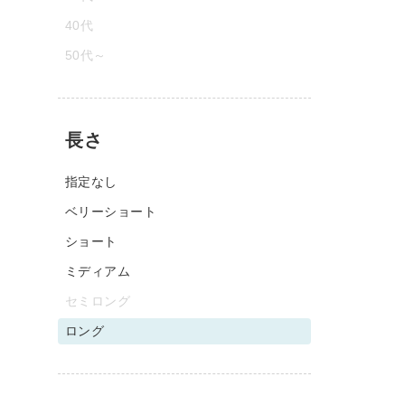
40代
50代～
長さ
指定なし
ベリーショート
ショート
ミディアム
セミロング
ロング