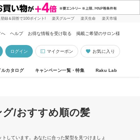
登録＆回答で100ポイント!
楽天グループ
楽天生命
楽天市場
方へ
ヘルプ
お得な情報を受け取る
掲載ご希望のサロン様
ログイン
マイクーポン
お気に入り
イルカタログ
キャンペーン一覧・特集
Raku Lab
ング/おすすめ順の髪
ヒットしています。あなたに合った髪型を見つけましょ