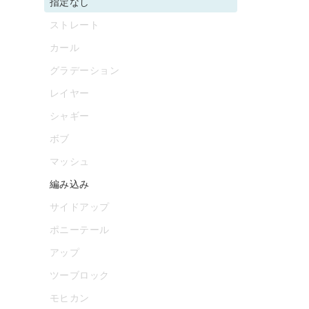
指定なし
ストレート
カール
グラデーション
レイヤー
シャギー
ボブ
マッシュ
編み込み
サイドアップ
ポニーテール
アップ
ツーブロック
モヒカン