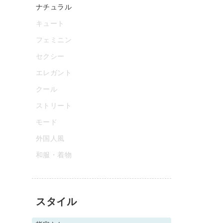
ナチュラル
キュート
フェミニン
セクシー
エレガント
クール
ストリート
モード
外国人風
和服・着物
スタイル