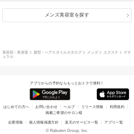
ストレートパーマ
ヘアアレンジ
セクシー
エレガント
カール
グラデーション
指定なし
黒髪
メンズ美容室を探す
クール
ストリート
レイヤー
シャギー
ブラウン・ベージュ
イエロー・オレンジ
モード
外国人風
ボブ
マッシュ
レッド・ピンク
アッシュ・ブラウン
和服・着物
編み込み
サイドアップ
グラデーションカラー
美容院・美容室
髪型・ヘアスタイルカタログ
メンズ
エクステ
ナチ
ュラル
ポニーテール
アップ
ツーブロック
モヒカン
アプリからの予約ならもっとおトクで便利！
ウルフ
ボウズ
ビジネス
はじめての方へ
お問い合わせ
ヘルプ
リリース情報
利用規約
掲載ご希望のサロン様
企業情報
個人情報保護方針
楽天のサービス一覧
アプリ一覧
© Rakuten Group, Inc.