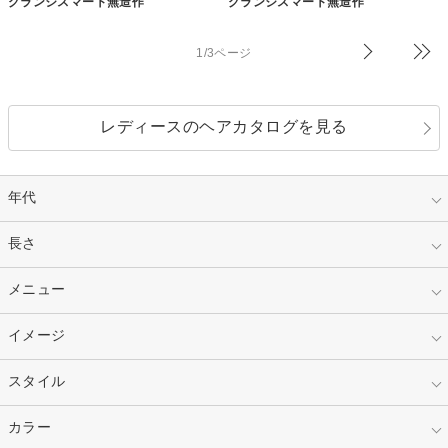
グランジスマート無造作
グランジスマート無造作
1/3ページ
レディースのヘアカタログを見る
年代
指定なし
長さ
キッズ
10代
20代
指定なし
メニュー
ベリーショート
30代
40代
ショート
ミディアム
指定なし
イメージ
カット
50代～
セミロング
ロング
カラー
パーマ
指定なし
スタイル
ナチュラル
縮毛矯正
エクステ
キュート
フェミニン
指定なし
カラー
ストレート