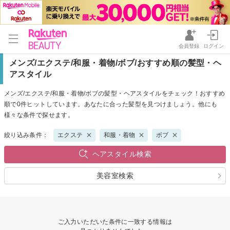
会員登録
ログイン
メンズ/エクステ/和服・着物/ボブ/おすすめ順の髪型・ヘ
アスタイル
メンズ/エクステ/和服・着物/ボブの髪型・ヘアスタイルをチェック！おすすめ
順で0件ヒットしています。あなたに合った髪型を見つけましょう。他にも
様々な条件で探せます。
絞り込み条件：
エクステ
和服・着物
ボブ
ヘアスタイル検索
美容室検索
ご入力いただいた条件に一致する情報は