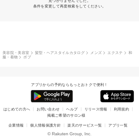
見つかりませんでした。
条件を変更して再度検索をしてください。
美容院・美容室
髪型・ヘアスタイルカタログ
メンズ
エクステ
和
服・着物
ボブ
アプリからの予約ならもっとおトクで便利！
はじめての方へ
お問い合わせ
ヘルプ
リリース情報
利用規約
掲載ご希望のサロン様
企業情報
個人情報保護方針
楽天のサービス一覧
アプリ一覧
© Rakuten Group, Inc.